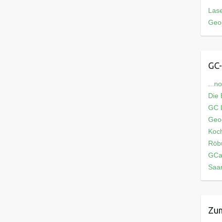
Las
Geo
GC-
...n
Die
GC L
Geo
Koch
Röb
GCa
Saar
Zum