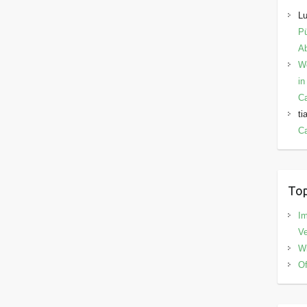
Lu
Pü
Ab
W
in
C
ti
Ca
Top
I
V
Wi
Of