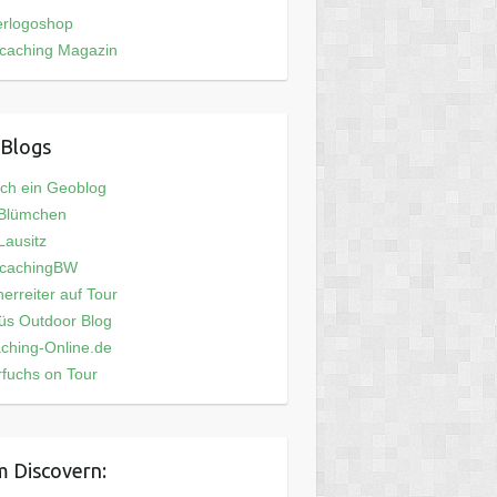
erlogoshop
caching Magazin
Blogs
och ein Geoblog
 Blümchen
ausitz
cachingBW
erreiter auf Tour
üs Outdoor Blog
ching-Online.de
fuchs on Tour
 Discovern: