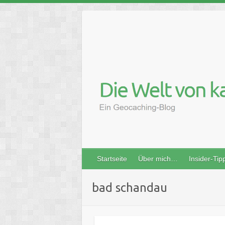
Skip
to
content
Startseite
Über mich…
Insider-Tip
bad schandau