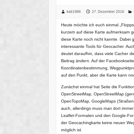
kati1988
27. Dezember 2016
Heute möchte ich euch einmal „Flopps 
kurzem auf diese Karte aufmerksam ge
diese Karte noch nicht kannte. Dabei gi
interessante Tools für Geocacher. Auc
deutet daraufhin, dass viele Cacher d
Beitrag ändern. Auf der Facebookseite s
Koordinatenbestimmung, Wegpunktproje
auf den Punkt, aber die Karte kann no
Zunächst einmal hat Seite die Funkti
OpenStreetMap, OpenStreetMap (germ
OpenTopoMap, GoogleMaps (Straßen- u
auch, allerdings muss man dort imme
Leaflet-Formaten und den Google-Fo
der Geocachingkarte keine neuen Wegp
möglich ist.