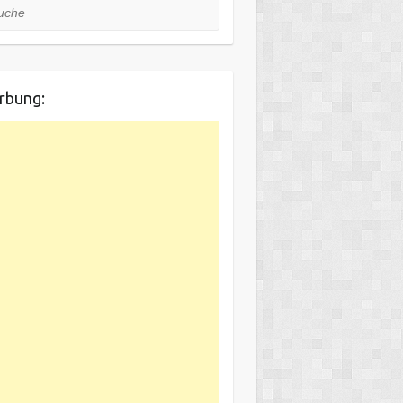
he
rbung: