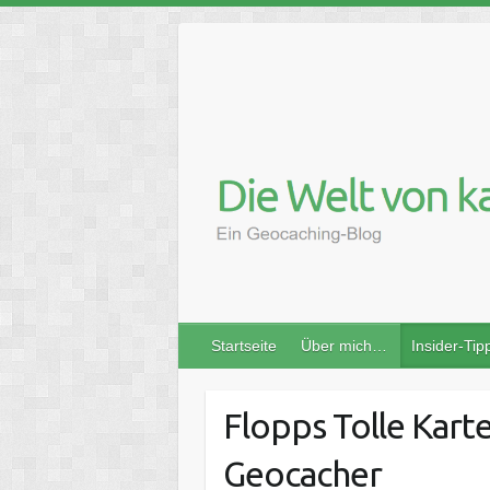
Skip
to
content
Startseite
Über mich…
Insider-Tip
Flopps Tolle Karte
Geocacher