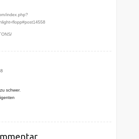
com/index.php?
light=flopp#post14558
TTONS/
48
 zu schwer.
ligenten
ommentar