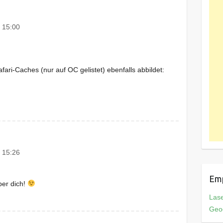
 15:00
afari-Caches (nur auf OC gelistet) ebenfalls abbildet:
 15:26
Em
ber dich!
Las
Geo