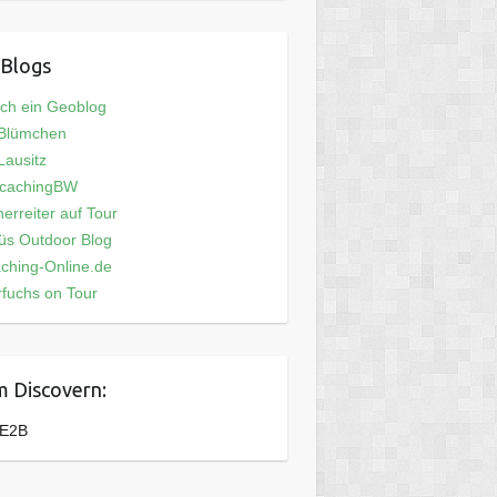
Blogs
och ein Geoblog
 Blümchen
ausitz
cachingBW
erreiter auf Tour
üs Outdoor Blog
ching-Online.de
fuchs on Tour
 Discovern:
E2B