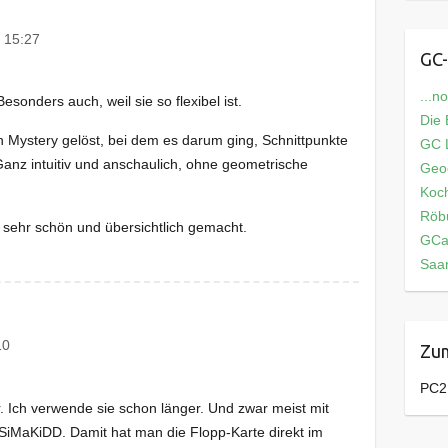
 15:27
GC-
...n
sonders auch, weil sie so flexibel ist.
Die
 Mystery gelöst, bei dem es darum ging, Schnittpunkte
GC L
anz intuitiv und anschaulich, ohne geometrische
Geo
Koch
Röb
h sehr schön und übersichtlich gemacht.
GCa
Saar
10
Zum
PC2
. Ich verwende sie schon länger. Und zwar meist mit
iMaKiDD. Damit hat man die Flopp-Karte direkt im