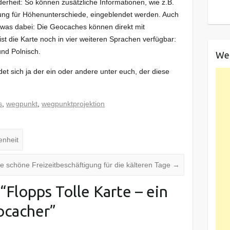
erheit: So können zusätzliche Informationen, wie z.B.
rung für Höhenunterschiede, eingeblendet werden. Auch
twas dabei: Die Geocaches können direkt mit
t die Karte noch in vier weiteren Sprachen verfügbar:
und Polnisch.
We
ndet sich ja der ein oder andere unter euch, der diese
s
,
wegpunkt
,
wegpunktprojektion
enheit
schöne Freizeitbeschäftigung für die kälteren Tage
→
“
Flopps Tolle Karte – ein
ocacher
”