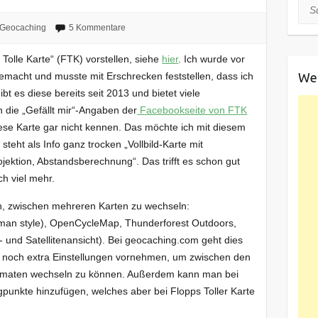
Suc
Geocaching
5 Kommentare
Tolle Karte“ (FTK) vorstellen, siehe
hier
. Ich wurde vor
We
macht und musste mit Erschrecken feststellen, dass ich
bt es diese bereits seit 2013 und bietet viele
h die „Gefällt mir“-Angaben der
Facebookseite von FTK
iese Karte gar nicht kennen. Das möchte ich mit diesem
teht als Info ganz trocken „Vollbild-Karte mit
ktion, Abstandsberechnung“. Das trifft es schon gut
ch viel mehr.
on, zwischen mehreren Karten zu wechseln:
an style), OpenCycleMap, Thunderforest Outdoors,
nd Satellitenansicht). Bei geocaching.com geht dies
r noch extra Einstellungen vornehmen, um zwischen den
rmaten wechseln zu können. Außerdem kann man bei
unkte hinzufügen, welches aber bei Flopps Toller Karte