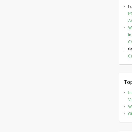
Lu
Pü
Ab
W
in
C
ti
Ca
Top
I
V
Wi
Of