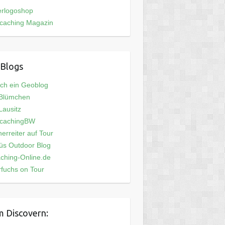
erlogoshop
caching Magazin
Blogs
och ein Geoblog
 Blümchen
ausitz
cachingBW
erreiter auf Tour
üs Outdoor Blog
ching-Online.de
fuchs on Tour
 Discovern: