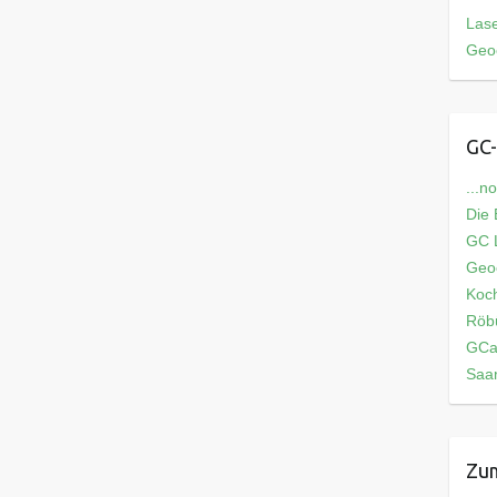
Las
Geo
GC-
...n
Die
GC L
Geo
Koch
Röb
GCa
Saar
Zum