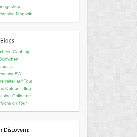
erlogoshop
caching Magazin
Blogs
och ein Geoblog
 Blümchen
ausitz
cachingBW
erreiter auf Tour
üs Outdoor Blog
ching-Online.de
fuchs on Tour
 Discovern: