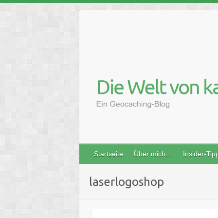
Skip
to
content
Startseite
Über mich…
Insider-Tip
laserlogoshop