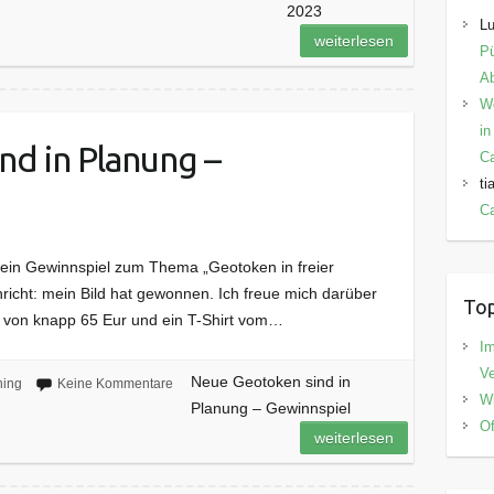
2023
Lu
weiterlesen
Pü
Ab
W
in
d in Planung –
C
ti
Ca
ein Gewinnspiel zum Thema „Geotoken in freier
richt: mein Bild hat gewonnen. Ich freue mich darüber
Top
e von knapp 65 Eur und ein T-Shirt vom…
I
V
Neue Geotoken sind in
ing
Keine Kommentare
Wi
Planung – Gewinnspiel
Of
weiterlesen