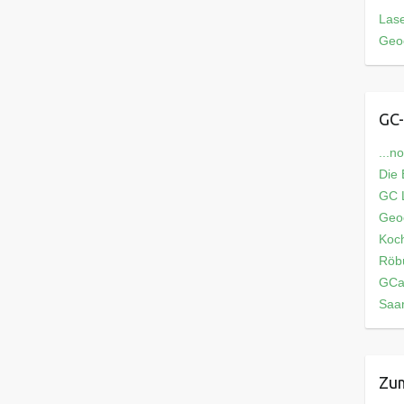
Las
Geo
GC-
...n
Die
GC L
Geo
Koch
Röb
GCa
Saar
Zum