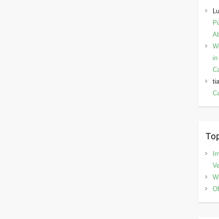
Lu
Pü
Ab
W
in
C
ti
Ca
Top
I
V
Wi
Of