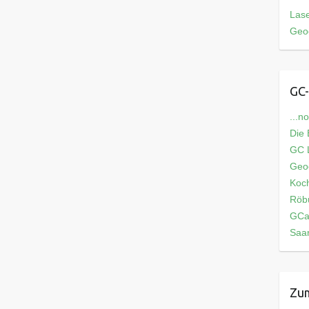
Las
Geo
GC-
...n
Die
GC L
Geo
Koch
Röb
GCa
Saar
Zum