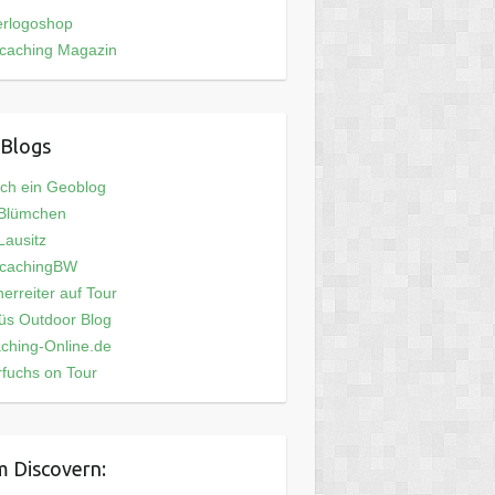
erlogoshop
caching Magazin
Blogs
och ein Geoblog
 Blümchen
ausitz
cachingBW
erreiter auf Tour
üs Outdoor Blog
ching-Online.de
fuchs on Tour
 Discovern: