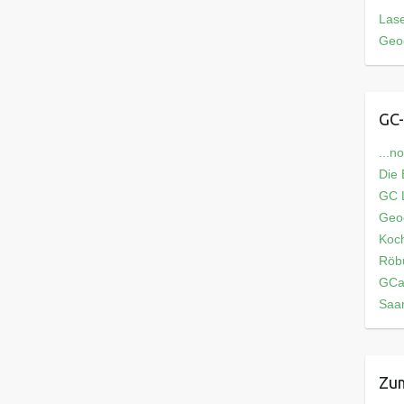
Las
Geo
GC-
...n
Die
GC L
Geo
Koch
Röb
GCa
Saar
Zum