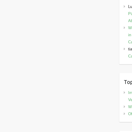
Lu
Pü
Ab
W
in
C
ti
Ca
Top
I
V
Wi
Of