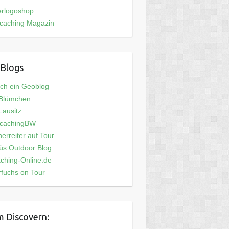
erlogoshop
caching Magazin
Blogs
och ein Geoblog
 Blümchen
ausitz
cachingBW
erreiter auf Tour
üs Outdoor Blog
ching-Online.de
fuchs on Tour
 Discovern: