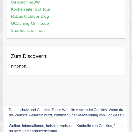
GeocachingBW
Kocherreiter auf Tour
Röbüs Outdoor Blog
GCaching-Online.de
Saarfuchs on Tour
Zum Discovern:
PC2E2B
Datenschutz und Cookies: Diese Website verwendet Cookies. Wenn du
die Website weiterhin nutzt, stimmst du der Verwendung von Cookies zu.
Weitere Informationen, beispielsweise zur Kontrolle von Cookies, findest
Copyright © 2026
Die Welt von kati1988
. Theme by
Colorlib
Powered by
du hier:
Datenschutzerklärung