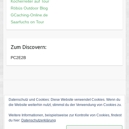
Kocherreiter auf Tour
Röbüs Outdoor Blog
GCaching-Online.de
Saarfuchs on Tour
Zum Discovern:
PC2E2B
Datenschutz und Cookies: Diese Website verwendet Cookies. Wenn du
die Website weiterhin nutzt, stimmst du der Verwendung von Cookies zu.
Weitere Informationen, beispielsweise zur Kontrolle von Cookies, findest
Copyright © 2026
Die Welt von kati1988
. Theme by
Colorlib
Powered by
du hier:
Datenschutzerklärung
WordPress