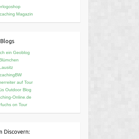
erlogoshop
caching Magazin
Blogs
och ein Geoblog
 Blümchen
ausitz
cachingBW
erreiter auf Tour
üs Outdoor Blog
ching-Online.de
fuchs on Tour
 Discovern: