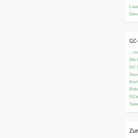
Las
Geo
GC-
...n
Die
GC L
Geo
Koch
Röb
GCa
Saar
Zum