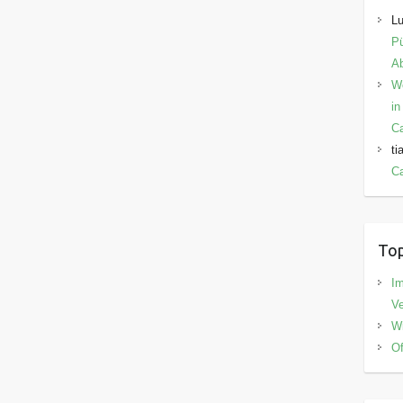
Lu
Pü
Ab
W
in
C
ti
Ca
Top
I
V
Wi
Of