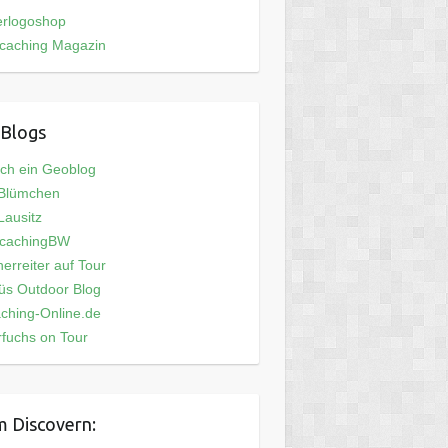
erlogoshop
caching Magazin
Blogs
och ein Geoblog
 Blümchen
ausitz
cachingBW
erreiter auf Tour
üs Outdoor Blog
ching-Online.de
fuchs on Tour
 Discovern: