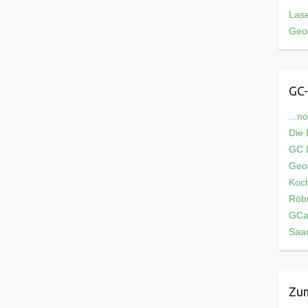
Las
Geo
GC-
...n
Die
GC L
Geo
Koch
Röb
GCa
Saar
Zum