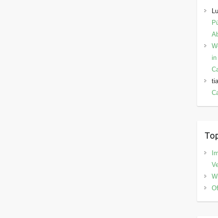
Lu
Pü
Ab
W
in
C
ti
Ca
Top
I
V
Wi
Of