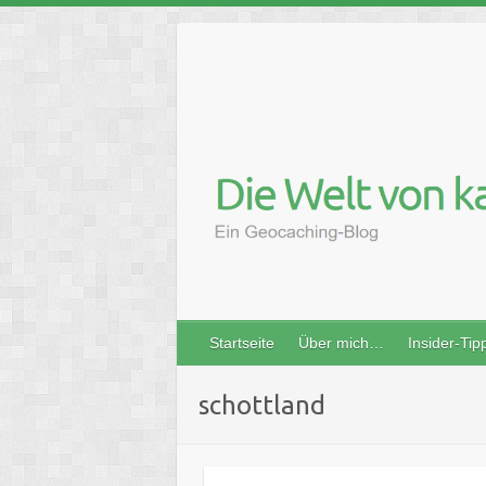
Skip
to
content
Startseite
Über mich…
Insider-Tip
schottland