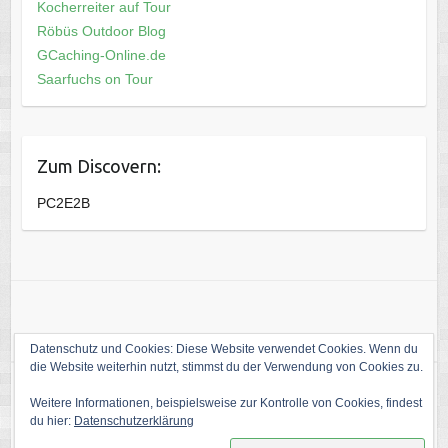
Kocherreiter auf Tour
Röbüs Outdoor Blog
GCaching-Online.de
Saarfuchs on Tour
Zum Discovern:
PC2E2B
Datenschutz und Cookies: Diese Website verwendet Cookies. Wenn du
die Website weiterhin nutzt, stimmst du der Verwendung von Cookies zu.
Weitere Informationen, beispielsweise zur Kontrolle von Cookies, findest
Copyright © 2026
Die Welt von kati1988
. Theme by
Colorlib
Powered by
du hier:
Datenschutzerklärung
WordPress