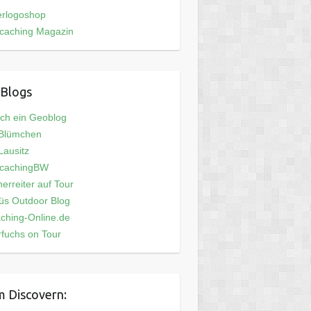
erlogoshop
caching Magazin
Blogs
och ein Geoblog
 Blümchen
ausitz
cachingBW
erreiter auf Tour
üs Outdoor Blog
ching-Online.de
fuchs on Tour
 Discovern: