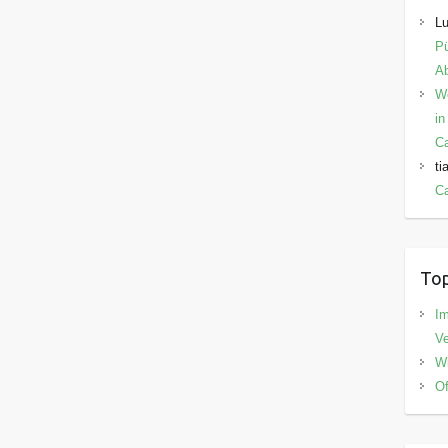
Lu
Pü
Ab
W
in
C
ti
Ca
Top
I
V
Wi
Of