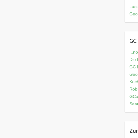
Las
Geo
GC-
...n
Die
GC L
Geo
Koch
Röb
GCa
Saar
Zum