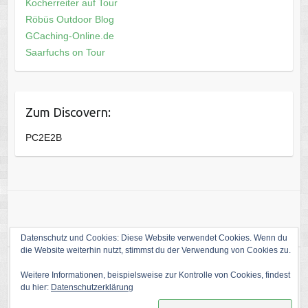
Kocherreiter auf Tour
Röbüs Outdoor Blog
GCaching-Online.de
Saarfuchs on Tour
Zum Discovern:
PC2E2B
Datenschutz und Cookies: Diese Website verwendet Cookies. Wenn du
die Website weiterhin nutzt, stimmst du der Verwendung von Cookies zu.
Weitere Informationen, beispielsweise zur Kontrolle von Cookies, findest
Copyright © 2026
Die Welt von kati1988
. Theme by
Colorlib
Powered by
du hier:
Datenschutzerklärung
WordPress