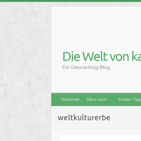
Skip
to
content
Startseite
Über mich…
Insider-Tip
weltkulturerbe