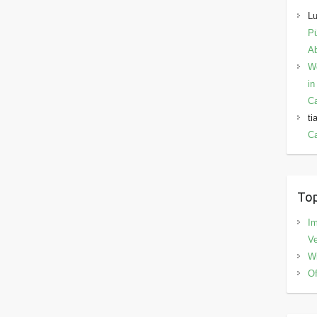
Lu
Pü
Ab
W
in
C
ti
Ca
Top
I
V
Wi
Of