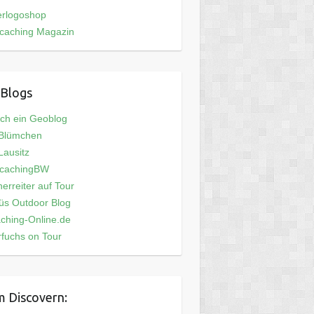
erlogoshop
caching Magazin
Blogs
och ein Geoblog
 Blümchen
ausitz
cachingBW
erreiter auf Tour
üs Outdoor Blog
ching-Online.de
fuchs on Tour
 Discovern: