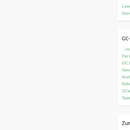
Las
Geo
GC-
...n
Die
GC L
Geo
Koch
Röb
GCa
Saar
Zum