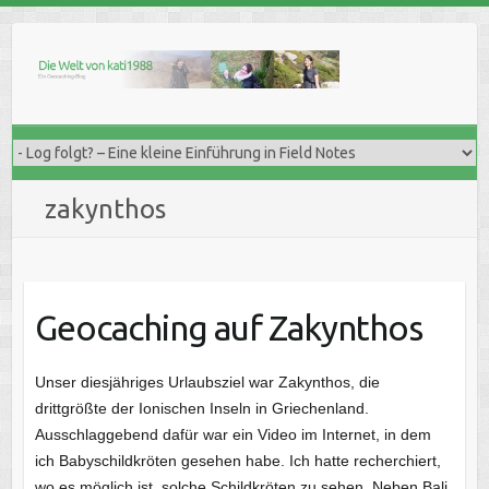
Skip
to
content
zakynthos
Geocaching auf Zakynthos
Unser diesjähriges Urlaubsziel war Zakynthos, die
drittgrößte der Ionischen Inseln in Griechenland.
Ausschlaggebend dafür war ein Video im Internet, in dem
ich Babyschildkröten gesehen habe. Ich hatte recherchiert,
wo es möglich ist, solche Schildkröten zu sehen. Neben Bali