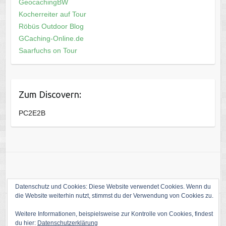
GeocachingBW
Kocherreiter auf Tour
Röbüs Outdoor Blog
GCaching-Online.de
Saarfuchs on Tour
Zum Discovern:
PC2E2B
Datenschutz und Cookies: Diese Website verwendet Cookies. Wenn du
die Website weiterhin nutzt, stimmst du der Verwendung von Cookies zu.
Weitere Informationen, beispielsweise zur Kontrolle von Cookies, findest
Copyright © 2026
Die Welt von kati1988
. Theme by
Colorlib
Powered by
du hier:
Datenschutzerklärung