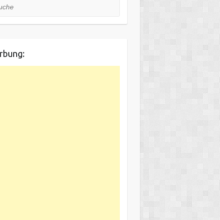
he
rbung: