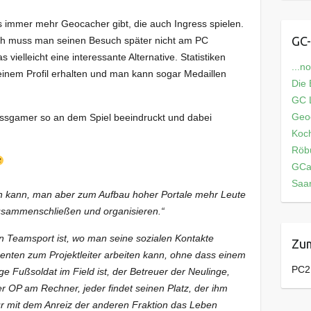
es immer mehr Geocacher gibt, die auch Ingress spielen.
GC-
Auch muss man seinen Besuch später nicht am PC
 vielleicht eine interessante Alternative. Statistiken
...n
einem Profil erhalten und man kann sogar Medaillen
Die
GC L
Geo
ressgamer so an dem Spiel beeindruckt und dabei
Koch
Röb
GCa
Saar
ch kann, man aber zum Aufbau hoher Portale mehr Leute
usammenschließen und organisieren.“
in Teamsport ist, wo man seine sozialen Kontakte
Zum
enten zum Projektleiter arbeiten kann, ohne dass einem
PC2
e Fußsoldat im Field ist, der Betreuer der Neulinge,
er OP am Rechner, jeder findet seinen Platz, der ihm
s nur mit dem Anreiz der anderen Fraktion das Leben