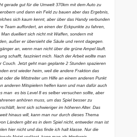
cht gerade gut für die Umwelt 370km mit dem Auto zu
zu erobern und dann ein Feld zu bauen aber das Ergebnis,
elches sich kaum kennt, aber über das Handy verbunden
ere Team auffordert, an einen der Eckpunkte zu fahren,
 Man duelliert sich nicht mit Waffen, sondern mit
den, außer er übersieht die Säule und rennt dagegen.
gänger an, wenn man nicht über die grüne Ampel läuft.
g schafft, fasziniert mich. Nach der Arbeit wollte man
r Couch. Jetzt geht man geplante 2 Stunden spazieren
den erst wieder heim, weil die andere Fraktion das
at oder die Mitstreiter um Hilfe an einem anderen Punkt
man anderen Mitspielern helfen kann und man dafür auch
s man es bis Level 8 es selber versuchen sollte, aber
fahrenen anhören muss, um das Spiel besser zu
schläft, lernt sich schwieriger im höheren Alter. Das
 weit hinaus will, kann man nur durch dieses Thema
on Ländern gibt es in dem Spiel nicht, entweder man ist
len hier nicht und das finde ich halt klasse. Nur die
ale Netzt verlässt, kann man als Hindernis