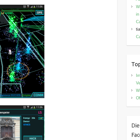
W
in
C
ti
Ca
Top
I
V
Wi
Of
Die
Fa