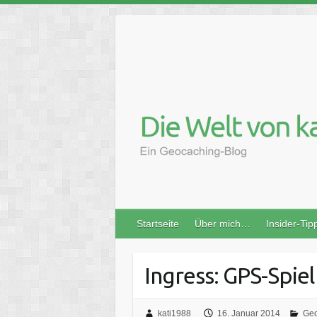
Skip
to
content
Startseite
Über mich…
Insider-Tip
Ingress: GPS-Spie
kati1988
16. Januar 2014
Geo