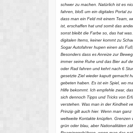
schwer zu machen. Natürlich ist es ni
fahren, bloß um ein digitales Portal 
dass man ein Feld mit einem Team, w
ist, erschaffen hat und somit das and
sonst bleibt die Farbe so, das hat was.
digitalen Items, keiner kommt zu Scha
Sogar Autofahrer hupen einen als Fuß
Besonders dass es Anreize zur Bewegun
immer seine Ruhe und das Bier auf de
oder Rad fahren und kehrt nach 6 Stun
gesetzte Ziel wieder kaputt gemacht h
gebeten haben. Es ist ein Spiel, wo 
Hilfe bekommt. Ich empfehle zwar, das
sich dennoch Tipps und Tricks von Er
verstehen. Was man in der Kindheit ver
Prinzip gilt auch hier. Wenn man ganz
weltweite Kontakte knüpfen. Grenzen v
grün oder blau, aber Nationalitäten zäh
Roaminggebühren, wenn man das nation