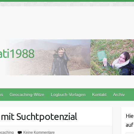
ps
Geocaching-Witze
Logbuch-Vorlagen
Kontakt
Archiv
l mit Suchtpotenzial
Hie
auf
caching
Keine Kommentare