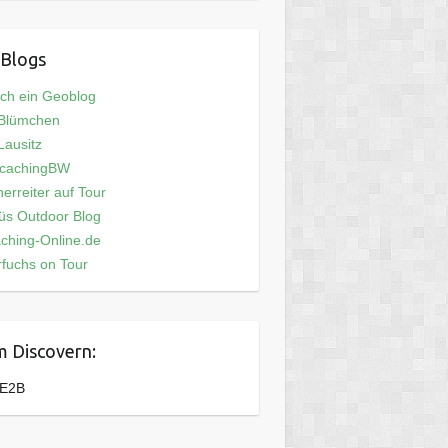
Blogs
och ein Geoblog
 Blümchen
ausitz
cachingBW
erreiter auf Tour
üs Outdoor Blog
ching-Online.de
fuchs on Tour
 Discovern:
E2B