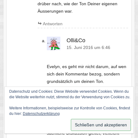
drüber nach, wie der Ton Deiner eigenen
Äusserungen war.
Antworten
Olli&Co
15. Juni 2016 um 6:46
Evelyn, es geht mir nicht darum, auf wen
sich dein Kommentar bezog, sondern
grundsätzlich um deinen Ton.
Kati hat ihre Eindrücke und die ihres
Datenschutz und Cookies: Diese Website verwendet Cookies. Wenn du
Umfeldes aufgeschrieben. Auch wenn ich
die Website weiterhin nutzt, stimmst du der Verwendung von Cookies zu.
inhaltlich mit ihr nicht bei allem einer
Weitere Informationen, beispielsweise zur Kontrolle von Cookies, findest
Meinung bin, bin ich der Ansicht, dass sie
du hier:
Datenschutzerklärung
das vernünftig und sachlich geschrieben
hat. Und genau das fehlt bei dir. Eine
sachliche Diskussion gleitet, vielleicht