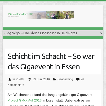
Skip
to
content
Schicht im Schacht – So war
das Gigaevent in Essen
kati1988
13. Juni 2016
Geocaching
26
Kommentare
Am Wochenende fand das lang angekündigte Gigaevent
Project Glück Auf 2016
in Essen statt. Dabei gab es am
Freitag ein Meet and Greet – Schichtbeginn, am Samstag