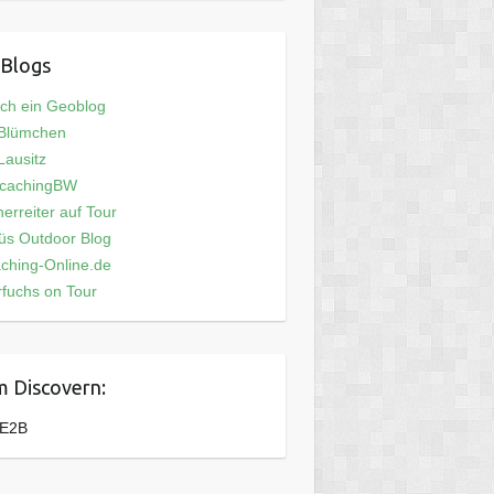
Blogs
och ein Geoblog
 Blümchen
ausitz
cachingBW
erreiter auf Tour
üs Outdoor Blog
ching-Online.de
fuchs on Tour
 Discovern:
E2B