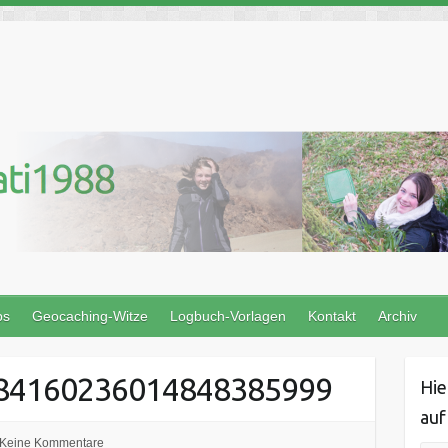
ps
Geocaching-Witze
Logbuch-Vorlagen
Kontakt
Archiv
84160236014848385999
Hie
auf
Keine Kommentare