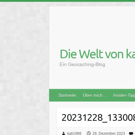
Skip
to
content
Startseite
Über mich…
Insider-Tip
20231228_13300
kati1988
28. Dezember 2023