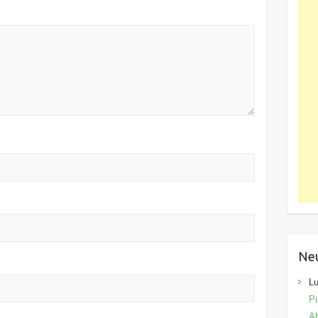
Ne
Lu
Pü
Ab