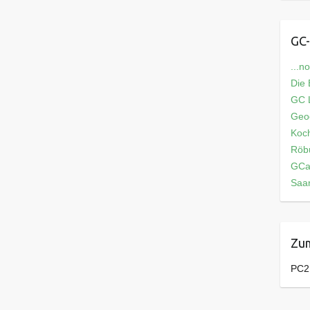
GC-
...n
Die
GC L
Geo
Koch
Röb
GCa
Saar
Zum
PC2