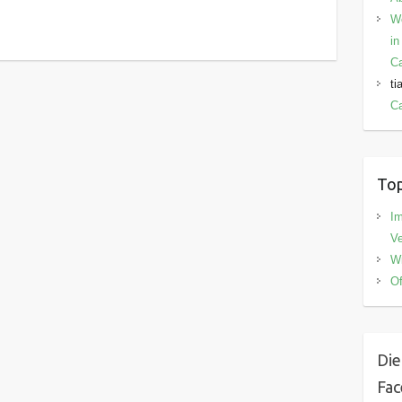
W
in
C
ti
Ca
Top
I
V
Wi
Of
Die
Fa