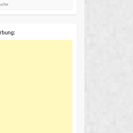
he
rbung: