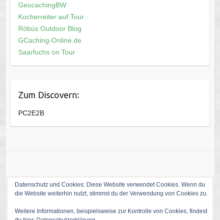
GeocachingBW
Kocherreiter auf Tour
Röbüs Outdoor Blog
GCaching-Online.de
Saarfuchs on Tour
Zum Discovern:
PC2E2B
Datenschutz und Cookies: Diese Website verwendet Cookies. Wenn du
die Website weiterhin nutzt, stimmst du der Verwendung von Cookies zu.
Weitere Informationen, beispielsweise zur Kontrolle von Cookies, findest
Copyright © 2026
Die Welt von kati1988
. Theme by
Colorlib
Powered by