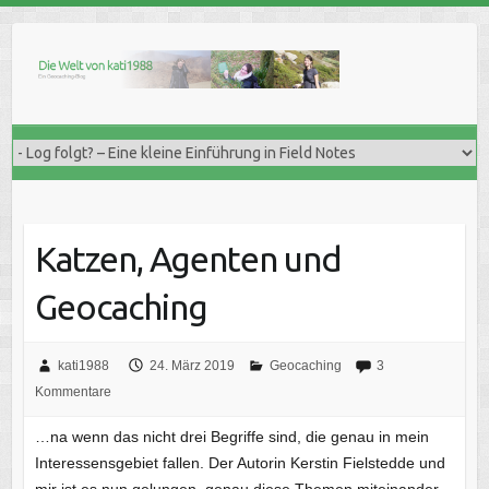
Skip
to
content
Katzen, Agenten und
Geocaching
kati1988
24. März 2019
Geocaching
3
Kommentare
…na wenn das nicht drei Begriffe sind, die genau in mein
Interessensgebiet fallen. Der Autorin Kerstin Fielstedde und
mir ist es nun gelungen, genau diese Themen miteinander