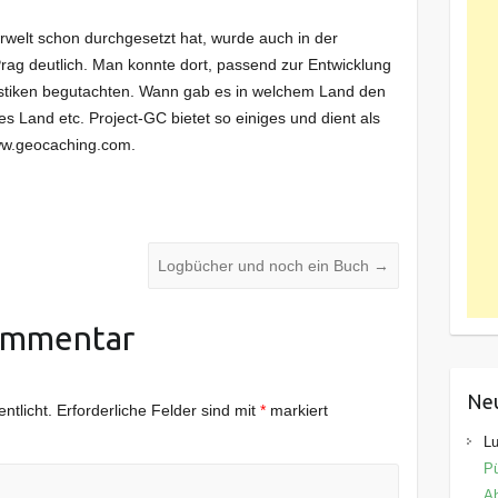
rwelt schon durchgesetzt hat, wurde auch in der
ag deutlich. Man konnte dort, passend zur Entwicklung
istiken begutachten. Wann gab es in welchem Land den
s Land etc. Project-GC bietet so einiges und dient als
ww.geocaching.com.
Logbücher und noch ein Buch
→
ommentar
Ne
ntlicht.
Erforderliche Felder sind mit
*
markiert
Lu
Pü
Ab