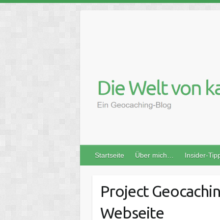
Skip
to
content
Startseite
Über mich…
Insider-Tip
Project Geocaching
Webseite