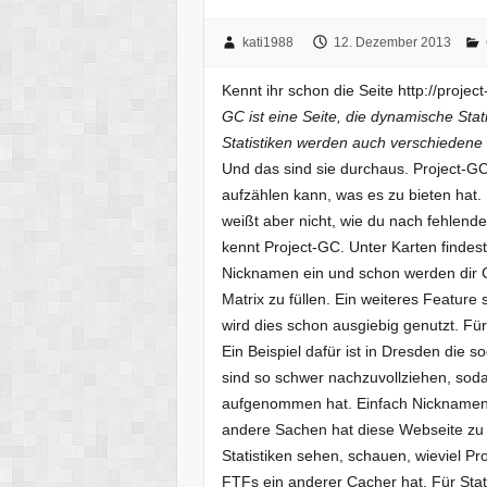
kati1988
12. Dezember 2013
Kennt ihr schon die Seite http://projec
GC ist eine Seite, die dynamische Stati
Statistiken werden auch verschiedene K
Und das sind sie durchaus. Project-GC li
aufzählen kann, was es zu bieten hat.
weißt aber nicht, wie du nach fehlend
kennt Project-GC. Unter Karten findest
Nicknamen ein und schon werden dir C
Matrix zu füllen. Ein weiteres Featur
wird dies schon ausgiebig genutzt. Fü
Ein Beispiel dafür ist in Dresden die
sind so schwer nachzuvollziehen, soda
aufgenommen hat. Einfach Nicknamen 
andere Sachen hat diese Webseite zu 
Statistiken sehen, schauen, wieviel P
FTFs ein anderer Cacher hat. Für Statis