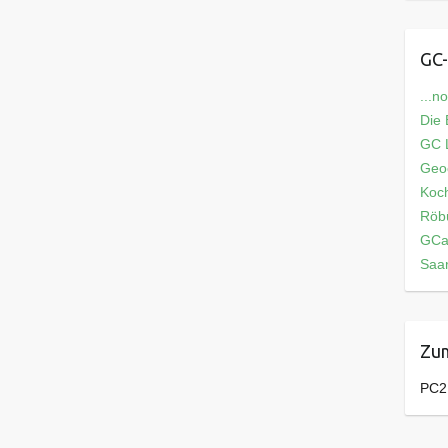
GC-
...n
Die
GC L
Geo
Koch
Röb
GCa
Saar
Zum
PC2