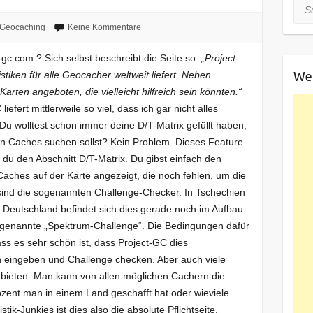
Suc
Geocaching
Keine Kommentare
t-gc.com ? Sich selbst beschreibt die Seite so:
„Project-
We
stiken für alle Geocacher weltweit liefert. Neben
arten angeboten, die vielleicht hilfreich sein könnten.“
efert mittlerweile so viel, dass ich gar nicht alles
 Du wolltest schon immer deine D/T-Matrix gefüllt haben,
en Caches suchen sollst? Kein Problem. Dieses Feature
 du den Abschnitt D/T-Matrix. Du gibst einfach den
aches auf der Karte angezeigt, die noch fehlen, um die
e sind die sogenannten Challenge-Checker. In Tschechien
r Deutschland befindet sich dies gerade noch im Aufbau.
 sogenannte „Spektrum-Challenge“. Die Bedingungen dafür
ss es sehr schön ist, dass Project-GC dies
eingeben und Challenge checken. Aber auch viele
bieten. Man kann von allen möglichen Cachern die
rozent man in einem Land geschafft hat oder wieviele
tik-Junkies ist dies also die absolute Pflichtseite.