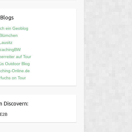
Blogs
och ein Geoblog
 Blümchen
ausitz
cachingBW
erreiter auf Tour
üs Outdoor Blog
ching-Online.de
fuchs on Tour
 Discovern:
E2B