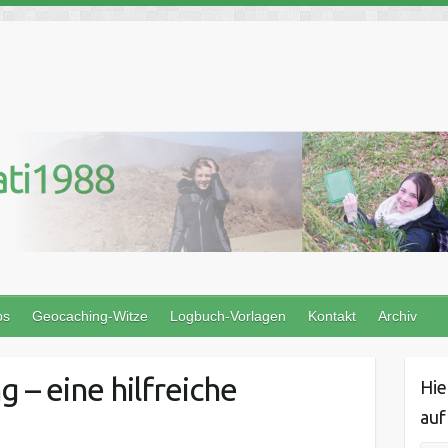
ps
Geocaching-Witze
Logbuch-Vorlagen
Kontakt
Archiv
 – eine hilfreiche
Hie
auf