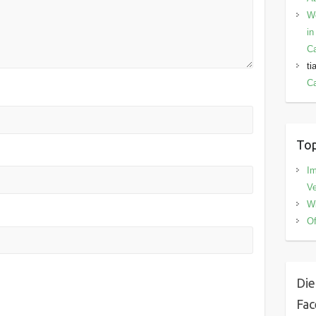
W
in
C
ti
Ca
Top
I
V
Wi
Of
Die
Fa