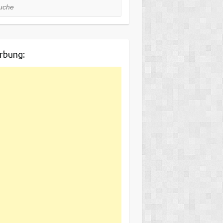
he
rbung: