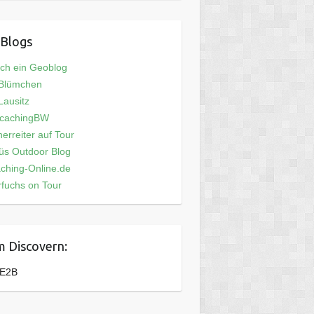
Blogs
och ein Geoblog
 Blümchen
ausitz
cachingBW
erreiter auf Tour
üs Outdoor Blog
ching-Online.de
fuchs on Tour
 Discovern:
E2B