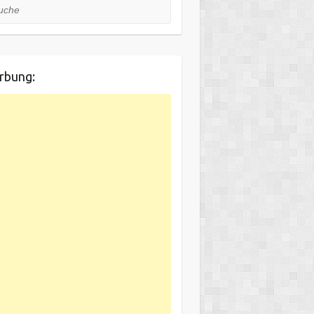
he
rbung: