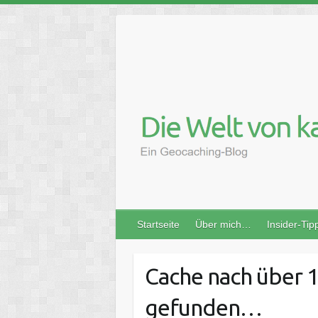
Skip
to
content
Startseite
Über mich…
Insider-Tip
Cache nach über 1
gefunden…