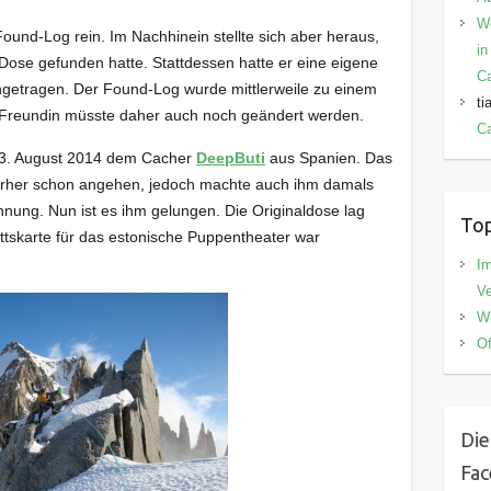
W
ound-Log rein. Im Nachhinein stellte sich aber heraus,
in
 Dose gefunden hatte. Stattdessen hatte er eine eigene
C
ingetragen. Der Found-Log wurde mittlerweile zu einem
ti
Freundin müsste daher auch noch geändert werden.
Ca
23. August 2014 dem Cacher
DeepButi
aus Spanien. Das
 vorher schon angehen, jedoch machte auch ihm damals
hnung. Nun ist es ihm gelungen. Die Originaldose lag
Top
ittskarte für das estonische Puppentheater war
I
V
Wi
Of
Die
Fa