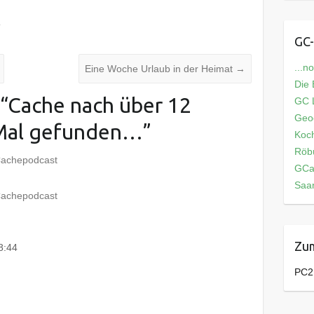
c
GC-
...n
Eine Woche Urlaub in der Heimat
→
Die
“
Cache nach über 12
GC L
Geo
 Mal gefunden…
”
Koch
Röb
Cachepodcast
GCa
Saar
Cachepodcast
Zum
8:44
PC2