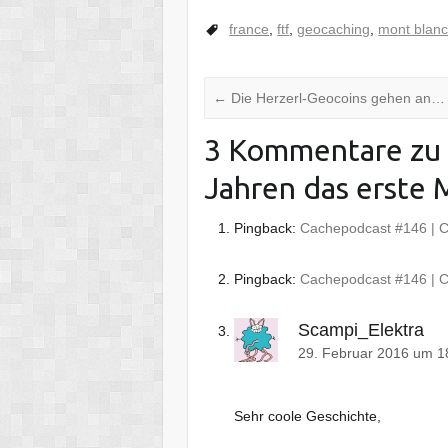
france
,
ftf
,
geocaching
,
mont blan
←
Die Herzerl-Geocoins gehen an…
3 Kommentare zu 
Jahren das erste
Pingback:
Cachepodcast #146 | 
Pingback:
Cachepodcast #146 | 
Scampi_Elektra
29. Februar 2016 um 1
Sehr coole Geschichte,