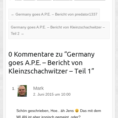
←
Germany goes A.P.E. – Bericht von predator1337
Germany goes A.P.E. – Bericht von Kleinzschachwitzer –
Teil 2
→
0 Kommentare zu “
Germany
goes A.P.E. – Bericht von
Kleinzschachwitzer – Teil 1
”
Mark
2. Juni 2015 um 10:00
Schön geschrieben, Hoe.. äh Jens
Das mit dem
WLAN ist aber ironisch gemeint, oder?