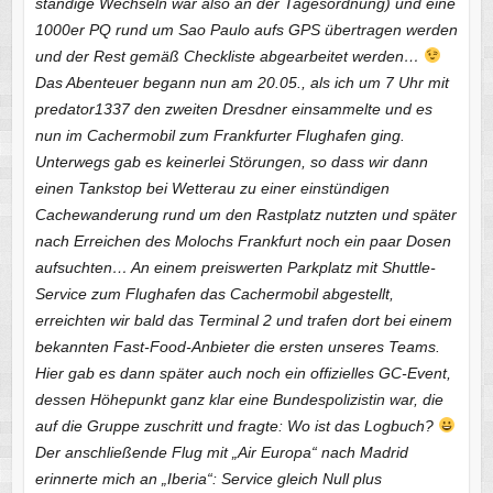
ständige Wechseln war also an der Tagesordnung) und eine
1000er PQ rund um Sao Paulo aufs GPS übertragen werden
und der Rest gemäß Checkliste abgearbeitet werden…
Das Abenteuer begann nun am 20.05., als ich um 7 Uhr mit
predator1337 den zweiten Dresdner einsammelte und es
nun im Cachermobil zum Frankfurter Flughafen ging.
Unterwegs gab es keinerlei Störungen, so dass wir dann
einen Tankstop bei Wetterau zu einer einstündigen
Cachewanderung rund um den Rastplatz nutzten und später
nach Erreichen des Molochs Frankfurt noch ein paar Dosen
aufsuchten… An einem preiswerten Parkplatz mit Shuttle-
Service zum Flughafen das Cachermobil abgestellt,
erreichten wir bald das Terminal 2 und trafen dort bei einem
bekannten Fast-Food-Anbieter die ersten unseres Teams.
Hier gab es dann später auch noch ein offizielles GC-Event,
dessen Höhepunkt ganz klar eine Bundespolizistin war, die
auf die Gruppe zuschritt und fragte: Wo ist das Logbuch?
Der anschließende Flug mit „Air Europa“ nach Madrid
erinnerte mich an „Iberia“: Service gleich Null plus