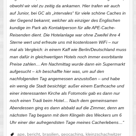
obwohl wir viel zu zeitig da ankamen. Hier trafen wir auch
auf Junior, bei GC als „intervales“ für viele schöne Caches in
der Gegend bekannt, welcher als einziger des Englischen
kundige im Park als Kontaktperson für alle APE-Cache-
Reisenden dient. Die Hotelanlage war ohne Zweifel ihre 4
Sterne wert und erfreute uns mit kostenlosem WiFi – nur
mal als Vergleich: in einem Kaff wie Berlin/Deutschland muss
man dafür in gleichwertigen Hotels noch immer exorbitante
Preise zahlen… Am Nachmittag wurde dann ein Supermarkt
aufgesucht – ich beschaffte hier was, um auf den
nachfolgenden Tag angemessen anzustoßen – und habe
ein wenig die Stadt besichtigt: außer einem Earthcache und
einer interessanten Kirche als Fotomotiv gab es dann nur
noch einen Tradi beim Hotel… Nach dem gemeinsamen
Abendessen ging es dann alsbald auf die Zimmer, denn am
nächsten Tag begann mit dem Klingeln des Weckers um 6
Uhr einer der aufregendsten Tage meines Cacherlebens…“
ape
,
bericht
,
brasilien
,
geocaching
,
kleinzschachwitzer