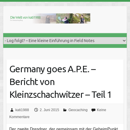
Skip
to
content
Germany goes A.P.E. –
Bericht von
Kleinzschachwitzer – Teil 1
kati1988
2. Juni 2015
Geocaching
Keine
Kommentare
Der zweite Dresdner, der gemeinsam mit der GeheimPunkt