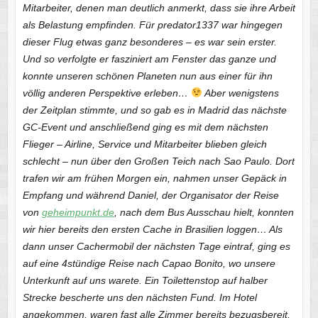
Mitarbeiter, denen man deutlich anmerkt, dass sie ihre Arbeit
als Belastung empfinden. Für predator1337 war hingegen
dieser Flug etwas ganz besonderes – es war sein erster.
Und so verfolgte er fasziniert am Fenster das ganze und
konnte unseren schönen Planeten nun aus einer für ihn
völlig anderen Perspektive erleben…
Aber wenigstens
der Zeitplan stimmte, und so gab es in Madrid das nächste
GC-Event und anschließend ging es mit dem nächsten
Flieger – Airline, Service und Mitarbeiter blieben gleich
schlecht – nun über den Großen Teich nach Sao Paulo. Dort
trafen wir am frühen Morgen ein, nahmen unser Gepäck in
Empfang und während Daniel, der Organisator der Reise
von
geheimpunkt.de
, nach dem Bus Ausschau hielt, konnten
wir hier bereits den ersten Cache in Brasilien loggen… Als
dann unser Cachermobil der nächsten Tage eintraf, ging es
auf eine 4stündige Reise nach Capao Bonito, wo unsere
Unterkunft auf uns warete. Ein Toilettenstop auf halber
Strecke bescherte uns den nächsten Fund. Im Hotel
angekommen, waren fast alle Zimmer bereits bezugsbereit,