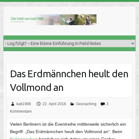
Skip
to
content
Das Erdmännchen heult den
Vollmond an
kati1988
22. April 2016
Geocaching
2
Kommentare
Vielen Berlinern ist die Eventreihe mittlerweile sicherlich ein
Begriff: „Das Erdmännchen heult den Vollmond an“. Beim
Erdmännchen
handelt es sich dabei um einen Cacher.