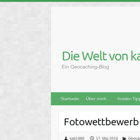
Skip
to
content
Startseite
Über mich…
Insider-Tip
Fotowettbewerb 
kati1988
17. Mai 2016
Geoca