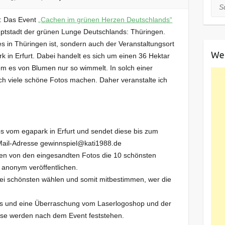
Suc
t: Das Event
„Cachen im grünen Herzen Deutschlands“
auptstadt der grünen Lunge Deutschlands: Thüringen.
 es in Thüringen ist, sondern auch der Veranstaltungsort
We
k in Erfurt. Dabei handelt es sich um einen 36 Hektar
em es von Blumen nur so wimmelt. In solch einer
ch viele schöne Fotos machen. Daher veranstalte ich
 vom egapark in Erfurt und sendet diese bis zum
-Mail-Adresse gewinnspiel@kati1988.de
den von den eingesandten Fotos die 10 schönsten
 anonym veröffentlichen.
drei schönsten wählen und somit mitbestimmen, wer die
ns und eine Überraschung vom Laserlogoshop und der
ise werden nach dem Event feststehen.