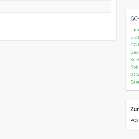
GC-
...n
Die
GC L
Geo
Koch
Röb
GCa
Saar
Zum
PC2