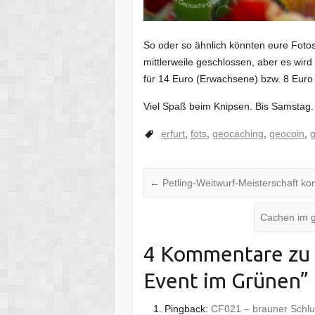
So oder so ähnlich könnten eure Fot
mittlerweile geschlossen, aber es wir
für 14 Euro (Erwachsene) bzw. 8 Euro 
Viel Spaß beim Knipsen. Bis Samstag.
erfurt
,
fots
,
geocaching
,
geocoin
,
←
Petling-Weitwurf-Meisterschaft ko
Cachen im g
4 Kommentare zu 
Event im Grünen
”
Pingback:
CF021 – brauner Sch