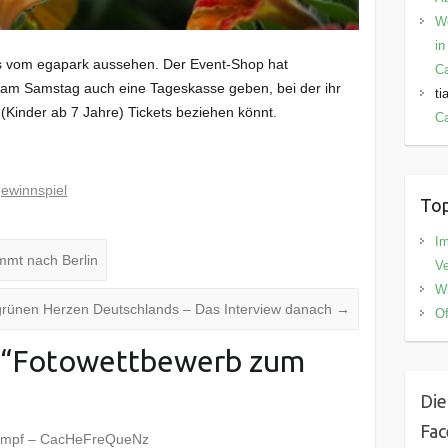
W
in
os vom egapark aussehen. Der Event-Shop hat
C
d am Samstag auch eine Tageskasse geben, bei der ihr
ti
(Kinder ab 7 Jahre) Tickets beziehen könnt.
Ca
gewinnspiel
Top
I
mmt nach Berlin
V
Wi
rünen Herzen Deutschlands – Das Interview danach
→
Of
“
Fotowettbewerb zum
Die
Fa
lumpf – CacHeFreQueNz