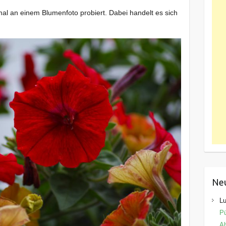
al an einem Blumenfoto probiert. Dabei handelt es sich
Ne
Lu
Pü
Ab