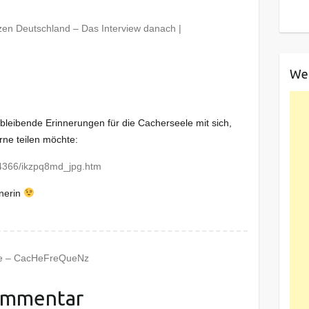
en Deutschland – Das Interview danach |
We
bleibende Erinnerungen für die Cacherseele mit sich,
erne teilen möchte:
d/4366/ikzpq8md_jpg.htm
nerin
ke – CacHeFreQueNz
ommentar