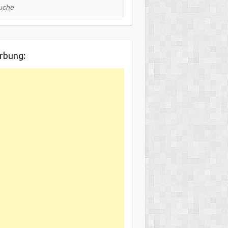
he
rbung: