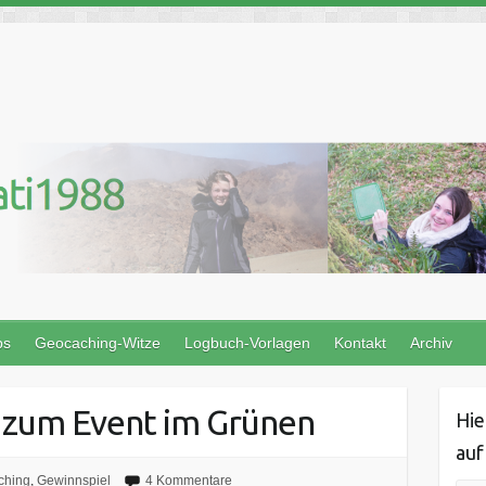
ps
Geocaching-Witze
Logbuch-Vorlagen
Kontakt
Archiv
zum Event im Grünen
Hie
auf
ching
,
Gewinnspiel
4 Kommentare