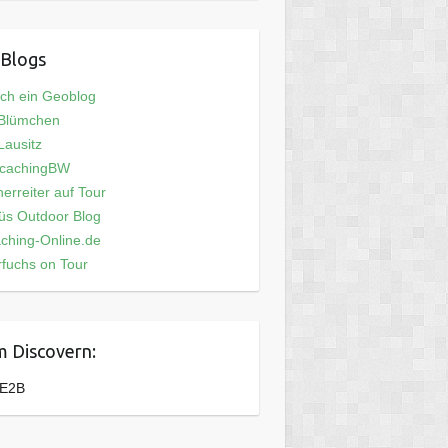
Blogs
och ein Geoblog
 Blümchen
ausitz
cachingBW
erreiter auf Tour
üs Outdoor Blog
ching-Online.de
fuchs on Tour
 Discovern:
E2B