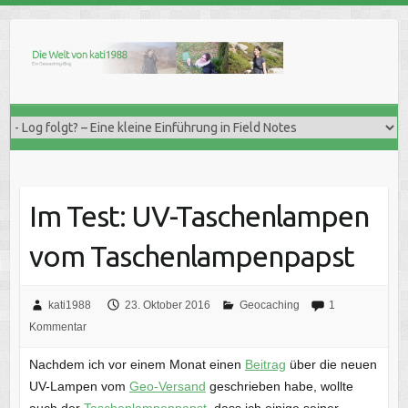
Skip
to
content
Im Test: UV-Taschenlampen
vom Taschenlampenpapst
kati1988
23. Oktober 2016
Geocaching
1
Kommentar
Nachdem ich vor einem Monat einen
Beitrag
über die neuen
UV-Lampen vom
Geo-Versand
geschrieben habe, wollte
auch der
Taschenlampenpapst
, dass ich einige seiner