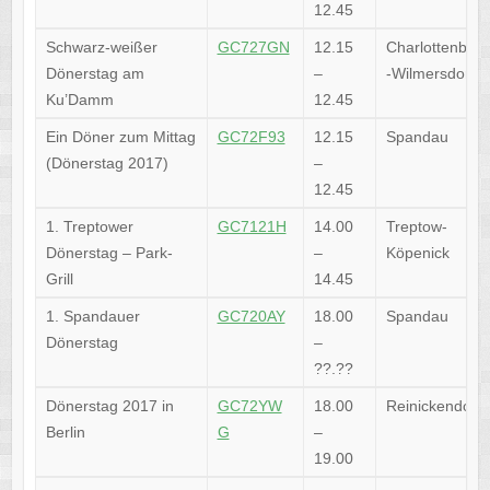
12.45
Schwarz-weißer
GC727GN
12.15
Charlottenburg
Dönerstag am
–
-Wilmersdorf
Ku’Damm
12.45
Ein Döner zum Mittag
GC72F93
12.15
Spandau
(Dönerstag 2017)
–
12.45
1. Treptower
GC7121H
14.00
Treptow-
Dönerstag – Park-
–
Köpenick
Grill
14.45
1. Spandauer
GC720AY
18.00
Spandau
Dönerstag
–
??.??
Dönerstag 2017 in
GC72YW
18.00
Reinickendorf
Berlin
G
–
19.00