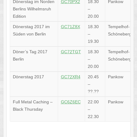
Dönerstag im Norden
GC70PX2
18.30
Pankow
Berlins Wilhelmsruh
–
Edition
20.00
Dönerstag 2017 im
GC71Z8X
18.30
Tempelhof-
Süden von Berlin
–
Schöneberg
19.30
Döner’s Tag 2017
GC72TGT
18.30
Tempelhof-
Berlin
–
Schöneberg
20.00
Dönerstag 2017
GC72XR4
20.45
Pankow
–
??.??
Full Metal Caching –
GC6Z6EC
22.00
Pankow
Black Thursday
–
22.30