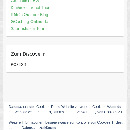
GeocachingBW
Kocherreiter auf Tour
Röbüs Outdoor Blog
GCaching-Online.de
Saarfuchs on Tour
Zum Discovern:
PC2E2B
Datenschutz und Cookies: Diese Website verwendet Cookies. Wenn du
die Website weiterhin nutzt, stimmst du der Verwendung von Cookies zu.
Weitere Informationen, beispielsweise zur Kontrolle von Cookies, findest
Copyright © 2026
Die Welt von kati1988
. Theme by
Colorlib
Powered by
du hier:
Datenschutzerklärung
WordPress