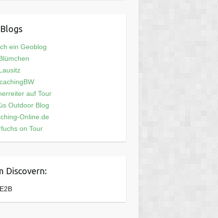
Blogs
och ein Geoblog
 Blümchen
ausitz
cachingBW
erreiter auf Tour
üs Outdoor Blog
ching-Online.de
fuchs on Tour
 Discovern:
E2B