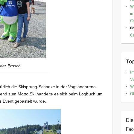
W
in
C
ti
Ca
Top
 der Frosch
I
V
Wi
türlich die Skisprung-Schanze in der Vogtlandarena.
Of
assend zum Motto Ski handelte es sich beim Logbuch um
es Event gebastelt wurde.
Die
Fa