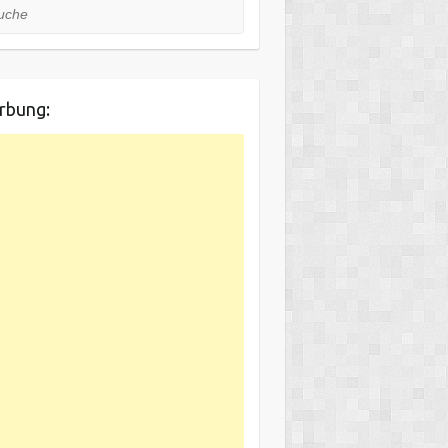
he
rbung: