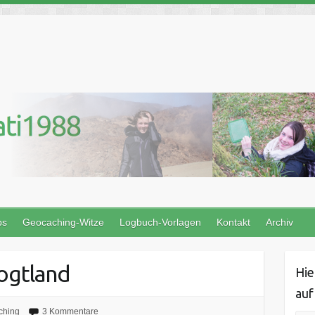
ps
Geocaching-Witze
Logbuch-Vorlagen
Kontakt
Archiv
ogtland
Hie
auf
ching
3 Kommentare