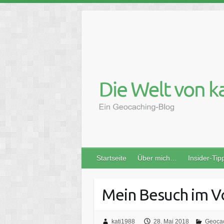
Skip
to
content
Startseite
Über mich…
Insider-Tip
Mein Besuch im V
kati1988
28. Mai 2018
Geoca