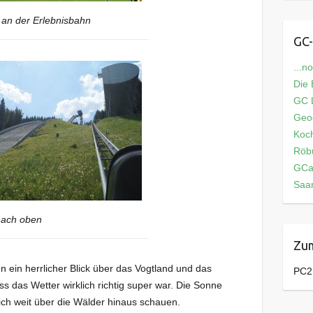
an der Erlebnisbahn
GC-
...n
Die
GC L
Geo
Koch
Röb
GCa
Saar
nach oben
Zum
in herrlicher Blick über das Vogtland und das
PC2
 das Wetter wirklich richtig super war. Die Sonne
lich weit über die Wälder hinaus schauen.