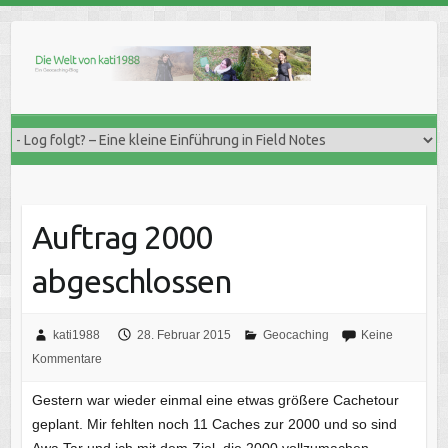
Skip
to
content
Auftrag 2000
abgeschlossen
kati1988
28. Februar 2015
Geocaching
Keine
Kommentare
Gestern war wieder einmal eine etwas größere Cachetour
geplant. Mir fehlten noch 11 Caches zur 2000 und so sind
Awa Tar und ich mit dem Ziel, die 2000 vollzumachen,