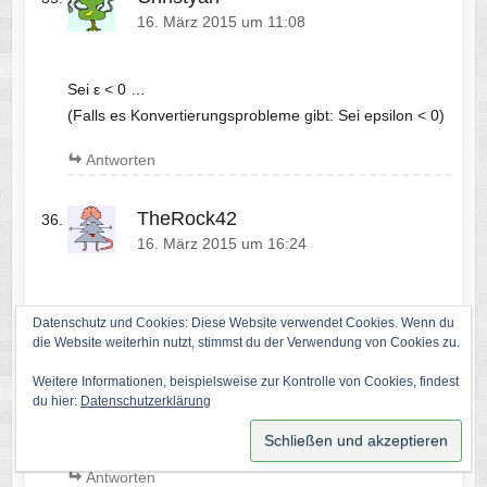
16. März 2015 um 11:08
Sei ε < 0 …
(Falls es Konvertierungsprobleme gibt: Sei epsilon < 0)
Antworten
TheRock42
16. März 2015 um 16:24
Erst einmal vielen Dank für diesen tollen Event.
Datenschutz und Cookies: Diese Website verwendet Cookies. Wenn du
die Website weiterhin nutzt, stimmst du der Verwendung von Cookies zu.
Mein Beitrag hierzu:
Wie geht ein Mathematiker auf Löwenjagd? Er stellt
Weitere Informationen, beispielsweise zur Kontrolle von Cookies, findest
du hier:
Datenschutzerklärung
einen Käfig in die Savanne, kriecht hinein und ruft
„Definiere, ich bin außen“.
Antworten