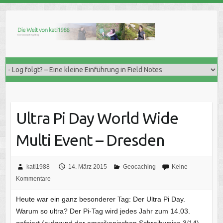
Skip
to
content
Ultra Pi Day World Wide
Multi Event – Dresden
kati1988
14. März 2015
Geocaching
Keine
Kommentare
Heute war ein ganz besonderer Tag: Der Ultra Pi Day.
Warum so ultra? Der Pi-Tag wird jedes Jahr zum 14.03.
gefeiert (aufgrund der amerikanischen Schreibweise 3/14).