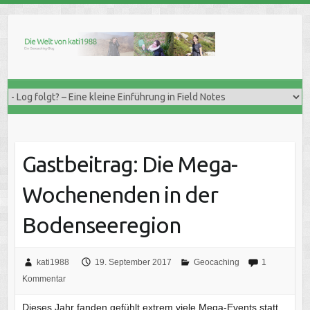
Skip
to
content
Gastbeitrag: Die Mega-
Wochenenden in der
Bodenseeregion
kati1988
19. September 2017
Geocaching
1
Kommentar
Dieses Jahr fanden gefühlt extrem viele Mega-Events statt.