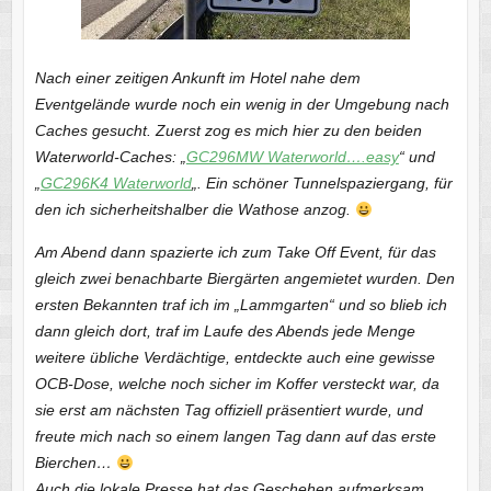
Nach einer zeitigen Ankunft im Hotel nahe dem
Eventgelände wurde noch ein wenig in der Umgebung nach
Caches gesucht. Zuerst zog es mich hier zu den beiden
Waterworld-Caches: „
GC296MW Waterworld….easy
“ und
„
GC296K4 Waterworld
„. Ein schöner Tunnelspaziergang, für
den ich sicherheitshalber die Wathose anzog.
Am Abend dann spazierte ich zum Take Off Event, für das
gleich zwei benachbarte Biergärten angemietet wurden. Den
ersten Bekannten traf ich im „Lammgarten“ und so blieb ich
dann gleich dort, traf im Laufe des Abends jede Menge
weitere übliche Verdächtige, entdeckte auch eine gewisse
OCB-Dose, welche noch sicher im Koffer versteckt war, da
sie erst am nächsten Tag offiziell präsentiert wurde, und
freute mich nach so einem langen Tag dann auf das erste
Bierchen…
Auch die lokale Presse hat das Geschehen aufmerksam