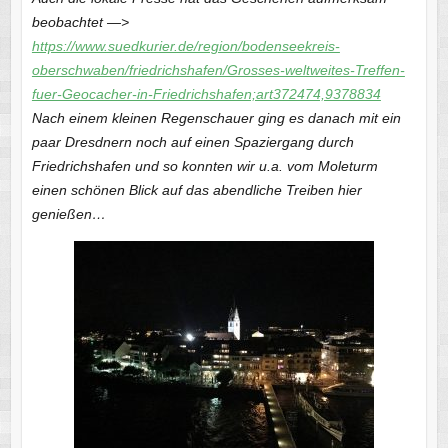
beobachtet —>
https://www.suedkurier.de/region/bodenseekreis-
oberschwaben/friedrichshafen/Grosses-weltweites-Treffen-
fuer-Geocacher-in-Friedrichshafen;art372474,9378834
Nach einem kleinen Regenschauer ging es danach mit ein
paar Dresdnern noch auf einen Spaziergang durch
Friedrichshafen und so konnten wir u.a. vom Moleturm
einen schönen Blick auf das abendliche Treiben hier
genießen…